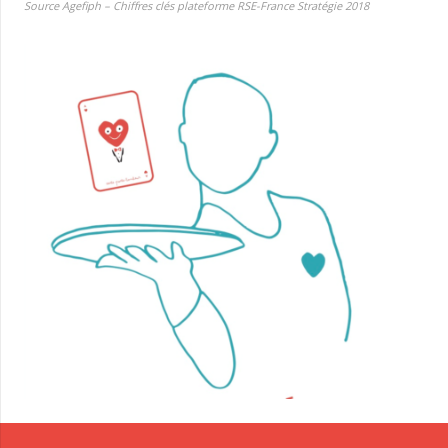
Source Agefiph – Chiffres clés plateforme RSE-France Stratégie 2018